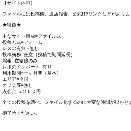
【サイト内容】
ファイルには投稿欄、退店報告、公式HPリンクなどがあり
★特徴★
主なサイト構成=ファイル式
投稿方式=フォーム
レスの有無 =無し
投稿義務=任意（投稿で期間延長）
嬢報=在籍嬢のみ
レポのインポート=有り
利用期間=一ヶ月間（基本）
エリア=全国
オフ会等=無し
入会金 ５２５０円
全ての投稿を調べ、ファイル化するのに大変な時間が掛かり
御了承ください。