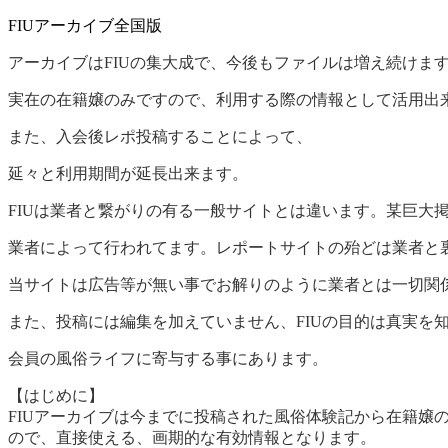
FIUアーカイブ全国版
アーカイブはFIUの集大成で、今後もファイルは増え続けま
実在の在籍嬢のみですので、利用する際の情報として活用出
また、入会後レポ投稿することによって、
延々と利用期間が延長出来ます。
FIUは業者と繋がりの有る一般サイトとは違います。某巨大
業者によって行われてます。レポートサイトの殆どは業者と
当サイトは広告等が無い事でお解りのように業者とは一切関
また、投稿には編集を加えていません、FIUの目的は真実を
会員の風俗ライフに寄与する事にあります。
【はじめに】
FIUアーカイブは今までに投稿された風俗体験記から在籍
ので、直接使える、画期的な有効情報となります。